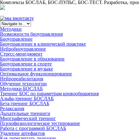
Комплексы БОСЛАБ, БОС-ПУЛЬС, БОС-ТЕСТ. Разработка, произ
Методики
Возможности биоуправления
Биоуправление
Биоуправление в клинической практике
Нейробиоуправление
Стресс-менеджмент
Биоуправление в образовании
Биоуправление в спорте
Биоуправление в музыке
Оптимальное функционирование
Нейрореабилитация
Обучение технологии
Методики БОСЛАБ
Тренинг БОС по параметрам кровообращения
Альфа-тренинг БОСЛАБ
Бета-тренинг БОСЛАБ
Релаксация
Дыхательные тренинги
Миографический тренинг
Психофизиологическое тестирование
Работа с программой БОСЛАБ
Удаление артефактов
Как пересчитать диапазон