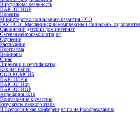
Виртуальная реальность
ПАК ЮНИОР
Проекты
Министерство социального развития НСО
ГАУ НСО "Маслянинский комплексный социально- оздоровител
Ояшинский детский дом-интернат
Сетевая нейрореабилитация
Обучение
Расписание
Программа
Вебинары
О нас
Лицензии и сертификаты
Как нас найти
ООО КОМСИБ
ПАРТНЕРЫ
ПАК ЮНИор
ПАК ЮНИОР
Апробация 2019
Приглашение к участию
Результаты первого этапа
II Всероссийская конференция по нейрообразованию