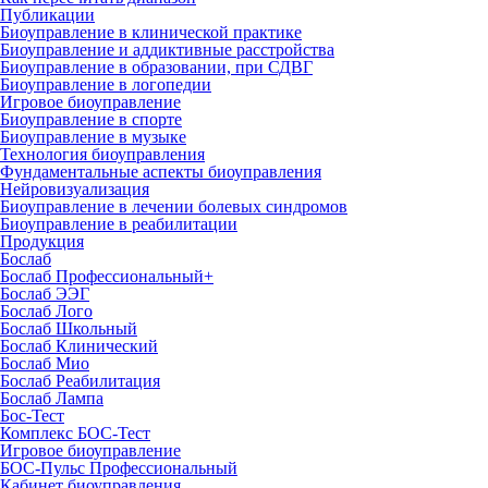
Публикации
Биоуправление в клинической практике
Биоуправление и аддиктивные расстройства
Биоуправление в образовании, при СДВГ
Биоуправление в логопедии
Игровое биоуправление
Биоуправление в спорте
Биоуправление в музыке
Технология биоуправления
Фундаментальные аспекты биоуправления
Нейровизуализация
Биоуправление в лечении болевых синдромов
Биоуправление в реабилитации
Продукция
Бослаб
Бослаб Профессиональный+
Бослаб ЭЭГ
Бослаб Лого
Бослаб Школьный
Бослаб Клинический
Бослаб Мио
Бослаб Реабилитация
Бослаб Лампа
Бос-Тест
Комплекс БОС-Тест
Игровое биоуправление
БОС-Пульс Профессиональный
Кабинет биоуправления