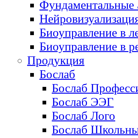
Фундаментальные 
Нейровизуализаци
Биоуправление в л
Биоуправление в р
Продукция
Бослаб
Бослаб Професс
Бослаб ЭЭГ
Бослаб Лого
Бослаб Школьн