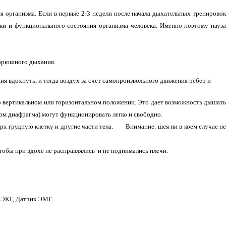
я организма. Если в первые 2-3 недели после начала дыхательных тренировок
зки и функционального состояния организма человека. Именно поэтому пауза
т брюшного дыхания.
я вдохнуть, и тогда воздух за счет самопроизвольного движения ребер и
о вертикальном или горизонтальном положении. Это дает возможность дышать
ом диафрагма) могут функционировать легко и свободно.
х грудную клетку и другие части тела.
Внимание:
шея ни в коем случае н
тобы при вдохе не расправлялись и не поднимались плечи.
 ЭКГ, Датчик ЭМГ.