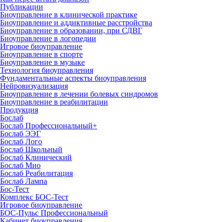
Публикации
Биоуправление в клинической практике
Биоуправление и аддиктивные расстройства
Биоуправление в образовании, при СДВГ
Биоуправление в логопедии
Игровое биоуправление
Биоуправление в спорте
Биоуправление в музыке
Технология биоуправления
Фундаментальные аспекты биоуправления
Нейровизуализация
Биоуправление в лечении болевых синдромов
Биоуправление в реабилитации
Продукция
Бослаб
Бослаб Профессиональный+
Бослаб ЭЭГ
Бослаб Лого
Бослаб Школьный
Бослаб Клинический
Бослаб Мио
Бослаб Реабилитация
Бослаб Лампа
Бос-Тест
Комплекс БОС-Тест
Игровое биоуправление
БОС-Пульс Профессиональный
Кабинет биоуправления