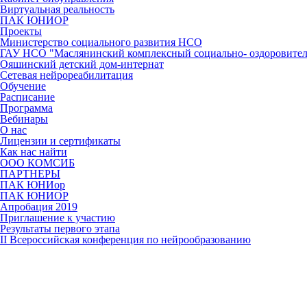
Виртуальная реальность
ПАК ЮНИОР
Проекты
Министерство социального развития НСО
ГАУ НСО "Маслянинский комплексный социально- оздоровител
Ояшинский детский дом-интернат
Сетевая нейрореабилитация
Обучение
Расписание
Программа
Вебинары
О нас
Лицензии и сертификаты
Как нас найти
ООО КОМСИБ
ПАРТНЕРЫ
ПАК ЮНИор
ПАК ЮНИОР
Апробация 2019
Приглашение к участию
Результаты первого этапа
II Всероссийская конференция по нейрообразованию