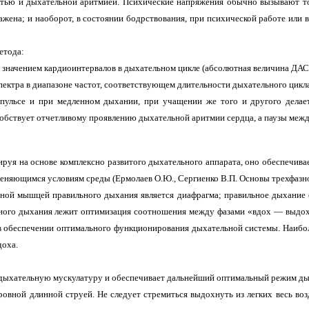
стью и дыхательной аритмией. Психические напряжения обычно вызывают т
жена; и наоборот, в состоянии бодрствования, при психической работе или 
етода:
значением кардиоинтервалов в дыхательном цикле (абсолютная величина ДАС
пектра в диапазоне частот, соответствующем длительности дыхательного цикла
ульсе и при медленном дыхании, при учащении же того и другого делаетс
собствует отчетливому проявлению дыхательной аритмии сердца, а паузы межд
ируя на основе комплексно развитого дыхательного аппарата, оно обеспечив
еняющимся условиям среды (Ермолаев О.Ю., Сергиенко В.П. Основы трехфазного
ой мышцей правильного дыхания является диафрагма; правильное дыхание о
льного дыхания лежит оптимизация соотношения между фазами «вдох — выдох
в обеспечении оптимального функционирования дыхательной системы. Наибол
доха.
дыхательную мускулатуру и обеспечивает дальнейший оптимальный режим дых
ровной длинной струей. Не следует стремиться выдохнуть из легких весь во