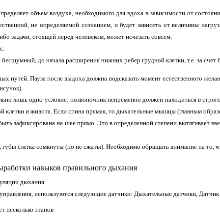
пределяет объем воздуха, необходимого для вдоха в зависимости от состояни
ественной, не определяемой сознанием, и будет зависеть от величины нагру
ибо задачи, стоящей перед человеком, может исчезать совсем.
с.
 бесшумный, до начала расширения нижних ребер грудной клетки, т.е. за сче
х путей. Пауза после выдоха должна подсказать момент естественного желани
исунок).
ьно лишь одно условие: позвоночник непременно должен находиться в строг
й клетки и живота. Если спина прямая, то дыхательные мышцы (главным образ
ыть зафиксирована на шее прямо. Это в определенной степени вытягивает ввер
губы слегка сомкнуты (но не сжаты). Необходимо обращать внимание на то, ч
выработки навыков правильного дыхан
ия
уляции дыхания.
оуправления, используются следующие датчики:
Дыхательные датчики, Датчик
 несколько этапов