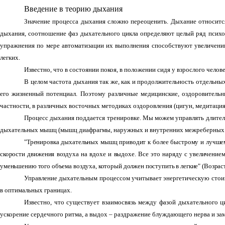
Введение в теорию дыхания
Значение процесса дыхания сложно переоценить. Дыхание относится
дыхания, соотношение фаз дыхательного цикла определяют целый ряд психо
упражнения по мере автоматизации их выполнения способствуют увеличени
легких.
Известно, что в состоянии покоя, в положении сидя у взрослого чело
В целом частота дыхания так же, как и продолжительность отдельны
его жизненный потенциал. Поэтому различные медицинские, оздоровитель
частности, в различных восточных методиках оздоровления (цигун, медитация 
Процесс дыхания поддается тренировке. Мы можем управлять длитель
дыхательных мышц (мышц диафрагмы, наружных и внутренних межреберных мы
"Тренировка дыхательных мышц приводит к более быстрому и лучшему
скорости движения воздуха на вдохе и выдохе. Все это наряду с увеличение
уменьшению того объема воздуха, который должен поступить в легкие" (Возрастна
Управление дыхательным процессом учитывает энергетическую стоим
в оптимальных границах.
Известно, что существует взаимосвязь между фазой дыхательного 
ускорение сердечного ритма, а выдох – раздражение блуждающего нерва и за