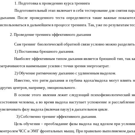
1. Подготовка к проведению курса тренинга
Подготовительный этап включает в себя тестирование для снятия па
дыхания. После проведенного теста определяются такие важные показате
использоваться в дальнейшем в процессе тренинга. Так, уже по результатам т
2. Проведение тренинга эффективного дыхания
Сам тренинг биологической обратной связи условно можно разделить 
1) Постановка брюшного дыхания.
Наиболее эффективным типом дыхания является брюшной тип,
так к
затрачиваются наименьшие усилия с точки зрения энергозатрат.
2) Обучение ритмичному дыханию с удлиненным выдохом.
Известно, что ритм дыхания и глубина вдоха/выдоха могут влиять 
других центров, например, эмоционального.
В основе этого явления лежит следующий психофизиологический ме
состояния человека, а во время выдоха наступает успокоение и расслаблени
увеличивать фазу выдоха (включая паузу) в дыхательном цикле.
3) Собственно тренинг эффективного дыхания.
Цель обуче
ния – преобладание фазы выдоха над вдохом при услови
контролем ЧСС и ЭМГ фронтальных мышц. При правильно выполняемом дыха