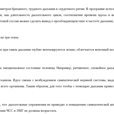
раметров брюшного, грудного дыхания и сердечного ритма.
В программе испол
ли, как длительность дыхательного цикла, соотношение времени вдоха и 
естовой сессии можно сделать вывод о преобладающем типе и частоте дыхания,
на три этапа.
ак при таком дыхании глубже вентилируются легкие, облегчается венозный во
на эмоциональное состояние человека. Например, ритмичное, спокойное дых
ханизм. Вдох связан с возбуждением симпатической нервной системы, выдо
е всего организма. Таким образом, для того чтобы с помощью дыхания привес
и, что дыхательные упражнения не приводят к повышению симпатической ак
нии ЧСС и ЭМГ не должны возрастать.