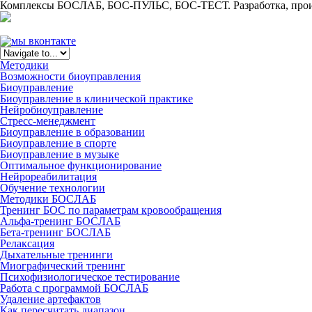
Комплексы БОСЛАБ, БОС-ПУЛЬС, БОС-ТЕСТ. Разработка, произ
Методики
Возможности биоуправления
Биоуправление
Биоуправление в клинической практике
Нейробиоуправление
Стресс-менеджмент
Биоуправление в образовании
Биоуправление в спорте
Биоуправление в музыке
Оптимальное функционирование
Нейрореабилитация
Обучение технологии
Методики БОСЛАБ
Тренинг БОС по параметрам кровообращения
Альфа-тренинг БОСЛАБ
Бета-тренинг БОСЛАБ
Релаксация
Дыхательные тренинги
Миографический тренинг
Психофизиологическое тестирование
Работа с программой БОСЛАБ
Удаление артефактов
Как пересчитать диапазон