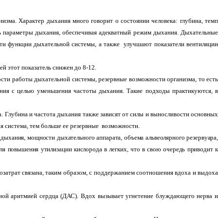
изма. Характер дыхания много говорит о состоянии человека: глубина, темп
ь параметры дыхания, обеспечивая адекватный режим дыхания. Дыхательные
и функции дыхательной системы, а также улучшают показатели вентиляции
ей этот показатель снижен до 8-12.
ости работы дыхательной системы, резервные возможности организма, то есть
ния с целью уменьшения частоты дыхания. Такие подходы практикуются, в
. Глубина и частота дыхания также зависят от силы и выносливости основных
 система, тем больше ее резервные возможности.
дыхания, мощности дыхательного аппарата, объема альвеолярного резервуара,
ля повышения утилизации кислорода в легких, что в свою очередь приводит к
атрат связана, таким образом, с поддержанием соотношения вдоха и выдоха
ьной аритмией сердца (ДАС). Вдох вызывает угнетение блуждающего нерва и