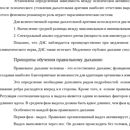
Установлена определенная зависимость между психической активно
после психического утомления дыхательная аритмия наиболее отчетливо выра
этого феномена решающую роль играет парасимпатическая система.
Для
количественной оценки
дыхательной аритмии используются два м
1. Вычисление средней разницы между максимальным и минимальным 
2. Спектральный анализ сердечного ритма (мощность или амплитуда с
Показано, что ДАС наблюдается преимущественно при медленном п
симпатического нерва, ДАС также исчезает. М
едленное глубокое дыхание спо
Принципы обучения правильному дыханию
Правильное дыхание человека - это естественное дыхание; функцион
создавая наиболее благоприятные возможности для адаптации организма к изм
Это определение необходимо дополнить рядом подробностей: основн
нижние ребра расходятся вперед и в стороны. Кроме того, в основе прави
Регуляция соотношения вдоха и выдоха является одним из важных факторов 
длиннее вдоха. В среднем фаза выдоха должна быть вдвое длиннее, чем фаза в
Особенности каждой фазы правильного дыхания:
Первая фаза - выдох.
Правильно организованный выдох активизирует 
Выдох выполняется через нос. Он должен происходить без толчков, 