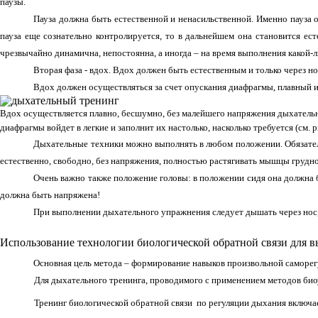
паузы.
Пауза должна быть естественной и ненасильственной. Именно пауза о
пауза еще сознательно контролируется, то в дальнейшем она становится ест
чрезвычайно динамична, непостоянна, а иногда – на время выполнения какой-л
Вторая фаза - вдох.
Вдох должен быть естественным и только через но
Вдох должен осуществляться за счет опускания диафрагмы, плавный и
Вдох осуществляется плавно, бесшумно, без малейшего напряжения дыхательны
диафрагмы войдет в легкие и заполнит их настолько, насколько требуется (см. р
Дыхательные техники можно выполнять в любом положении. Обязател
естественно, свободно, без напряжения, полностью растягивать мышцы грудно
Очень важно также положение головы: в положении сидя она должна б
должна быть напряжена!
При выполнении дыхательного упражнения следует дышать через нос, 
Использование технологии биологической обратной связи для 
Основная цель метода – формирование навыков произвольной саморег
Для дыхательного тренинга, проводимого с применением методов би
Тренинг биологической обратной связи по регуляции дыхания включает