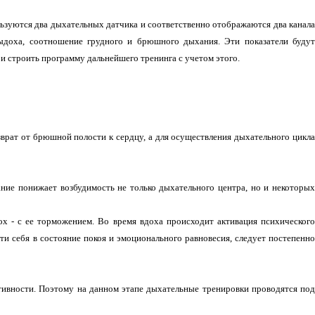
ьзуются два дыхательных датчика и соответственно отображаются два канал
выдоха, соотношение грудного и брюшного дыхания. Эти показатели будут
 и строить программу дальнейшего тренинга с учетом этого.
зврат от брюшной полости к сердцу, а для
осуществления дыхательного цикл
ание понижает возбудимость не только дыхательного центра, но и некоторых
х - с ее торможением. Во время вдоха происходит активация психического
ти себя в состояние покоя и эмоционального равновесия, следует постепенно
тивности. Поэтому на данном этапе дыхательные тренировки проводятся по