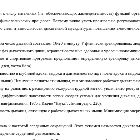
 к числу витальных (т.е. обеспечивающих жизнедеятельность) функций орган
физиологических процессов. Поэтому важно уметь произвольно регулироват
ю силы и выносливости дыхательной мускулатуры, повышению экономичност
века число дыханий составляет 16-20 в минуту. У физически тренированных люд
х фаз дыхательного цикла, отражает состояние здоровья и уровень экономичн
ные и спортивные программы предполагают определенную тренировку дыха
дзен, хатха-йога).
ностью и глубиной вдоха, выдоха и длительностью пауз после вдоха и выдоха
шц). Чем лучше развиты эти мышцы, тем экономичнее работает дыхательная
 их развитию, к расширению экскурсии грудной клетки, увеличению резерва 
м диффузионной поверхности легких создает условия для урежения дыхания, д
я физиология. 1975 г. Изд-во "Наука", Ленинград. с. 220).
ость дыхания, связанную с работой дыхательных мышц. Минимизация энергоз
цикла и частотой сердечных сокращений. Этот феномен называется дыхател
медление сердечной деятельности.