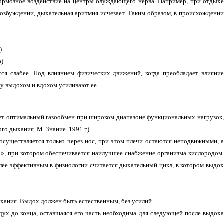
ормозное воздействие на центры блуждающего нерва. Например, при отдыхе
возбуждении, дыхательная аритмия исчезает. Таким образом, в происхождении
)
).
я слабее. Под влиянием физических движений, когда преобладает влияние
у выдохом и вдохом усиливают ее.
ает оптимальный газообмен при широком диапазоне функциональных нагрузок,
 дыхания. М. Знание. 1991 г.).
существляется только через нос, при этом плечи остаются неподвижными, а
», при котором обеспечивается наилучшее снабжение организма кислородом.
ее эффективным в физиологии считается дыхательный цикл, в котором выдох
ания. Выдох должен быть естественным, без усилий.
здух до конца, оставшаяся его часть необходима для следующей после выдоха